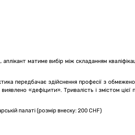
, аплікант матиме вибір між складанням кваліфіка
актика передбачає здійснення професії з обмежен
х виявлено «дефіцити». Тривалість і змістом цієї
арській палаті (розмір внеску: 200 CHF)