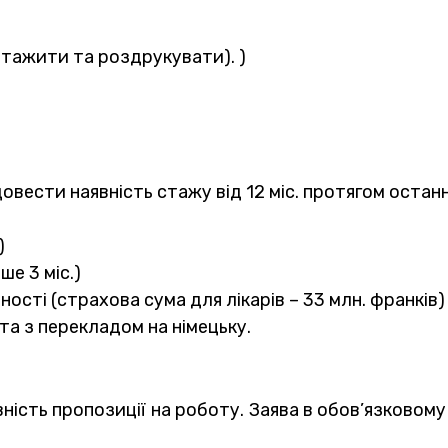
нтажити та роздрукувати). )
вести наявність стажу від 12 міс. протягом останні
)
ше 3 міс.)
ості (страхова сума для лікарів – 33 млн. франків)
 та з перекладом на німецьку.
вність пропозиції на роботу. Заява в обов’язковому