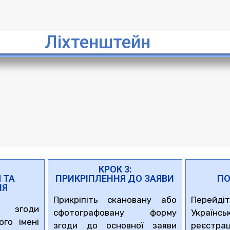
Ліхтенштейн
КРОК 3:
 ТА
ПРИКРІПЛЕННЯ ДО ЗАЯВИ
ПО
НЯ
Прикріпіть скановану або
Перей
у згоди
сфотографовану форму
Українс
ого імені
згоди до основної заяви
реєст