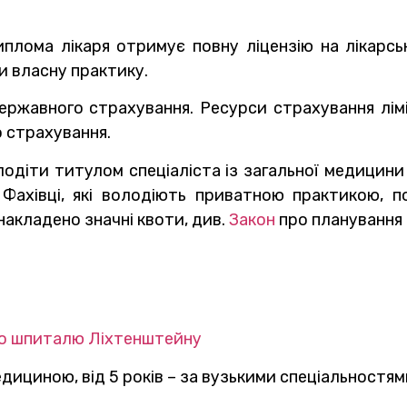
плома лікаря отримує повну ліцензію на лікарську
и власну практику.
державного страхування. Ресурси страхування лі
о страхування.
одіти титулом спеціаліста із загальної медицини 
. Фахівці, які володіють приватною практикою,
накладено значні квоти, див.
Закон
про планування 
го шпиталю Ліхтенштейну
едициною, від 5 років – за вузькими спеціальностям