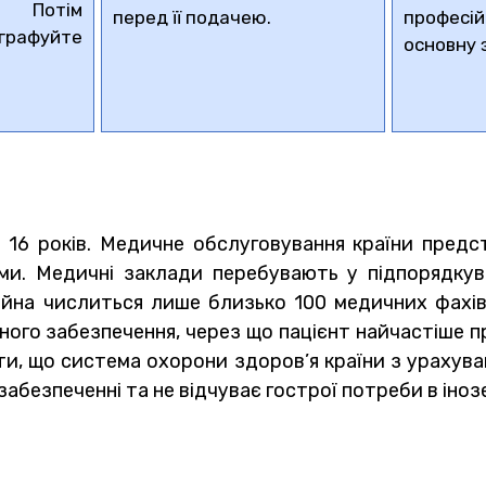
. Потім
перед її подачею.
профес
графуйте
основну 
із 16 років. Медичне обслуговування країни пред
ами. Медичні заклади перебувають у підпорядкув
на числиться лише близько 100 медичних фахівців
ого забезпечення, через що пацієнт найчастіше пр
и, що система охорони здоров’я країни з урахуванн
абезпеченні та не відчуває гострої потреби в іноз