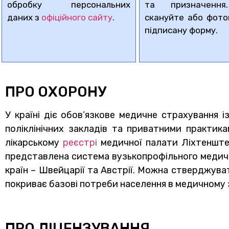
обробку персональних
та призначення
даних з
офіційного сайту
.
скануйте або фото
підписану форму.
ПРО ОХОРОНУ
У країні діє обов’язкове медичне страхування 
поліклінічних закладів та приватними практик
лікарському
реєстрі
медичної палати Ліхтенштей
представлена ​​система вузькопрофільного медичн
країн – Швейцарії та Австрії. Можна стверджуват
покриває базові потреби населення в медичному з
ПРО ЛІЦЕНЗУВАННЯ