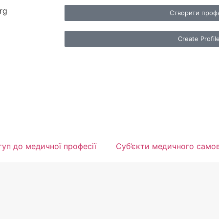
rg
Створити проф
Create Profil
уп до медичної професії
Суб’єкти медичного само