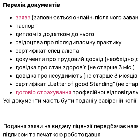
Перелік документів
заява
(заповнюється онлайн, після чого зава
паспорт
диплом із додатком до нього
свідоцтва про післядипломну практику
сертифікат спеціаліста
документи про трудовий досвід (необхідно до
довідка про стан здоров’я (не старше 3 міс.)
довідка про несудимість (не старше 3 місяців
сертифікат „Letter of good Standing“ (не стар
договір страхування
професійної відповідальн
Усі документи мають бути подані у завіреній копії
Подання заяви на видачу ліцензії передбачає ная
підписом та печаткою роботодавця.