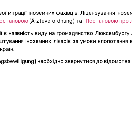
ї міграції іноземних фахівців. Ліцензування іноз
постановою
(Ärzteverordnung) та
Постановою про л
ії є наявність виду на громадянство Люксембургу 
тування іноземних лікарів за умови клопотання в
країн.
sbewilligung) необхідно звернутися до відомства 