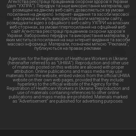
Агентства реєстрації працівників охорони здоров’я України
(далі "УХПРА"). Передрук та інше використання матеріалів, що
розміщені на даному веб-сайті, дозволяється за умови
посилання на джерело. Інтернет- видання та засоби масової
інформації можуть використовувати матеріали сайту,
розміщувати відео з офіційного веб-сайту УХПРИ на власних
веб-сторінках, за умови гіперпосилання на офіційний веб-
сайт Агентства реєстрації працівників охорони здоров’я
України. Заборонено передрук та використання матеріалів, у
яких міститься посилання на інші інтернет-видання та засоби
масової інформації. Матеріали, позначені міткою "Реклама",
публікуються на правах реклами.
Agencies for the Registration of Healthcare Workers in Ukraine
(hereinafter referred to as "UHWA"). Reproduction and other use
of materials posted on this website are allowed with proper
attribution. Online publications and mass media may use
materials from the website, embed videos from the official UHWA
website on their own web pages, provided that they include
hyperlinks to the official website of the Agency for the
Registration of Healthcare Workers in Ukraine. Reproduction and
use of materials containing references to other online
publications and mass media are prohibited. Materials marked
as "Advertisement" are published for advertising purposes.