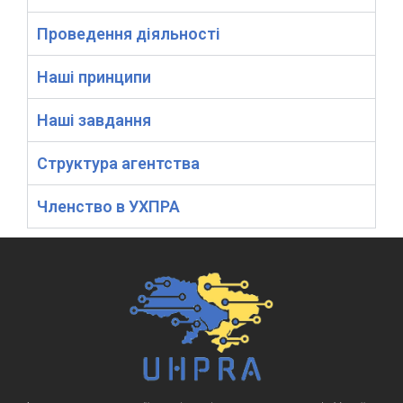
Проведення діяльності
Наші принципи
Наші завдання
Структура агентства
Членство в УХПРА