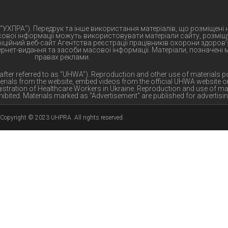
 "УХПРА"). Передрук та інше використання матеріалів, що розміщені
сової інформації можуть використовувати матеріали сайту, розміщу
іційний веб-сайт Агентства реєстрації працівників охорони здоров’
тернет-видання та засоби масової інформації. Матеріали, позначені
правах реклами.
nafter referred to as "UHWA"). Reproduction and other use of materials p
erials from the website, embed videos from the official UHWA website o
Registration of Healthcare Workers in Ukraine. Reproduction and use of ma
ibited. Materials marked as "Advertisement" are published for advertisi
Copyright © 2023 UHPRA. All rights reserved.