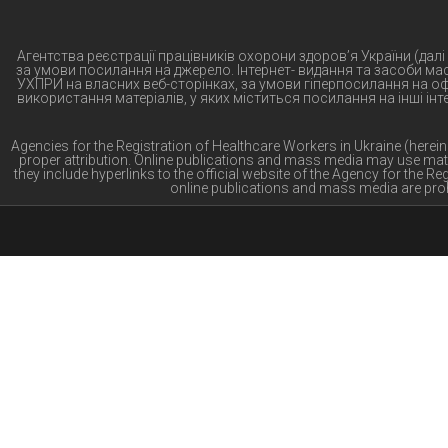
Агентства реєстрації працівників охорони здоров’я України (далі
за умови посилання на джерело. Інтернет- видання та засоби ма
УХПРИ на власних веб-сторінках, за умови гіперпосилання на оф
використання матеріалів, у яких міститься посилання на інші ін
Agencies for the Registration of Healthcare Workers in Ukraine (herei
proper attribution. Online publications and mass media may use mat
they include hyperlinks to the official website of the Agency for the 
online publications and mass media are proh