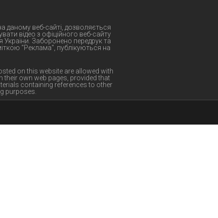
 на даному веб-сайті, дозволяється
вати відео з офіційного веб-сайту
я України. Заборонено передрук та
 міткою "Реклама", публікуються на
osted on this website are allowed with
n their own web pages, provided that
terials containing references to other
ng purposes.