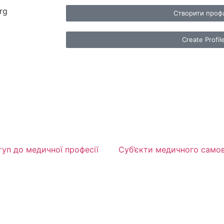
rg
Створити проф
Create Profil
уп до медичної професії
Суб’єкти медичного само