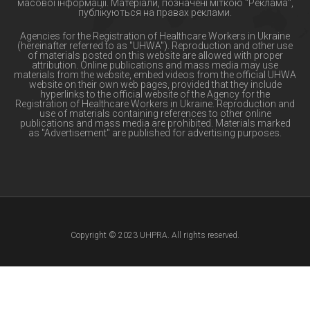
масової інформації. Матеріали, позначені міткою "Реклама",
публікуються на правах реклами.
Agencies for the Registration of Healthcare Workers in Ukraine
(hereinafter referred to as "UHWA"). Reproduction and other use
of materials posted on this website are allowed with proper
attribution. Online publications and mass media may use
materials from the website, embed videos from the official UHWA
website on their own web pages, provided that they include
hyperlinks to the official website of the Agency for the
Registration of Healthcare Workers in Ukraine. Reproduction and
use of materials containing references to other online
publications and mass media are prohibited. Materials marked
as "Advertisement" are published for advertising purposes.
Copyright © 2023 UHPRA. All rights reserved.