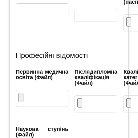
(пас
Професійні відомості
Первинна медична
Післядипломна
Квал
освіта (Файл)
кваліфікація
катег
(Файл)
(Фай
Наукова ступінь
(Файл)