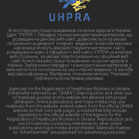
Агентства реєстрації працівників охорони здоров’я України
(далі "УХПРА"). Передрук та інше використання матеріалів, що
розміщені на даному веб-сайті, дозволяється за умови
посилання на джерело. Інтернет- видання та засоби масової
інформації можуть використовувати матеріали сайту,
розміщувати відео з офіційного веб-сайту УХПРИ на власних
веб-сторінках, за умови гіперпосилання на офіційний веб-
сайт Агентства реєстрації працівників охорони здоров’я
України. Заборонено передрук та використання матеріалів, у
яких міститься посилання на інші інтернет-видання та засоби
масової інформації. Матеріали, позначені міткою "Реклама",
публікуються на правах реклами.
Agencies for the Registration of Healthcare Workers in Ukraine
(hereinafter referred to as "UHWA"). Reproduction and other use
of materials posted on this website are allowed with proper
attribution. Online publications and mass media may use
materials from the website, embed videos from the official UHWA
website on their own web pages, provided that they include
hyperlinks to the official website of the Agency for the
Registration of Healthcare Workers in Ukraine. Reproduction and
use of materials containing references to other online
publications and mass media are prohibited. Materials marked
as "Advertisement" are published for advertising purposes.