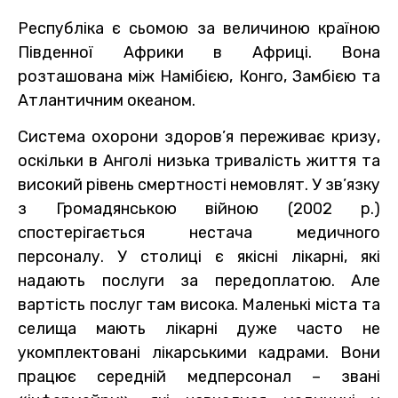
Республіка є сьомою за величиною країною
Південної Африки в Африці. Вона
розташована між Намібією, Конго, Замбією та
Атлантичним океаном.
Система охорони здоров’я переживає кризу,
оскільки в Анголі низька тривалість життя та
високий рівень смертності немовлят. У зв’язку
з Громадянською війною (2002 р.)
спостерігається нестача медичного
персоналу. У столиці є якісні лікарні, які
надають послуги за передоплатою. Але
вартість послуг там висока. Маленькі міста та
селища мають лікарні дуже часто не
укомплектовані лікарськими кадрами. Вони
працює середній медперсонал – звані