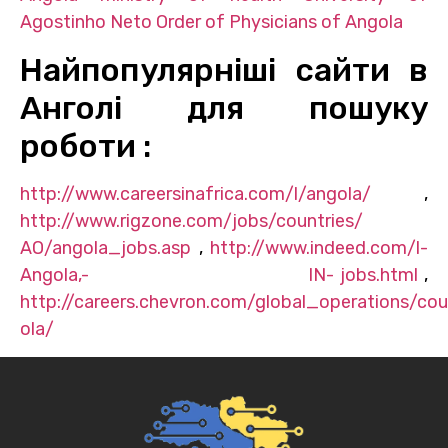
Agostinho Neto
Order of Physicians of Angola
Найпопулярніші сайти в
Анголі для пошуку
роботи :
http://www.careersinafrica.com/l/angola/
,
http://www.rigzone.com/jobs/countries/
AO/angola_jobs.asp
,
http://www.indeed.com/l-
Angola,- IN-
jobs.html
,
http://careers.chevron.com/global_operations/co
ola/