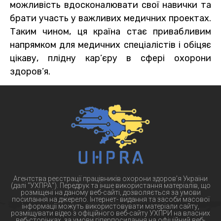
можливість вдосконалювати свої навички та
брати участь у важливих медичних проектах.
Таким чином, ця країна стає привабливим
напрямком для медичних спеціалістів і обіцяє
цікаву, плідну кар’єру в сфері охорони
здоров’я.
Агентства реєстрації працівників охорони здоров’я України
(далі "УХПРА"). Передрук та інше використання матеріалів, що
розміщені на даному веб-сайті, дозволяється за умови
посилання на джерело. Інтернет- видання та засоби масової
інформації можуть використовувати матеріали сайту,
розміщувати відео з офіційного веб-сайту УХПРИ на власних
веб-сторінках, за умови гіперпосилання на офіційний веб-