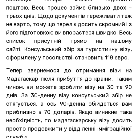
поштою. Весь процес займе близько двох –
трьох днів. Щодо документів переживати теж
не варто, тому що перелік досить скромний і з
його підготовкою ви впораєтеся швидко. Весь
список присутній прямо на нашому
сайті. Консульський збір за туристичну візу,
оформлену у посольстві, становить 118 євро.
Тепер звернемося до отримання візи на
Мадагаскар після прибуття до країни. Таким
чином, ви можете зробити візу на 30 та 90
днів. За 30-денну візу консульський збір не
стягується, а ось 90-денна обійдеться вам
приблизно в 70 доларів. Якщо виникне така
необхідність, то мадагаскарську візу досить
просто продовжити у відділенні імміграційної
служби.