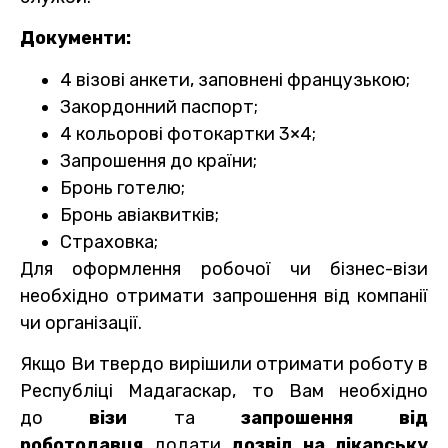
Документи:
4 візові анкети, заповнені французькою;
Закордонний паспорт;
4 кольорові фотокартки 3×4;
Запрошення до країни;
Бронь готелю;
Бронь авіаквитків;
Страховка;
Для оформлення робочої чи бізнес-візи
необхідно отримати запрошення від компанії
чи організації.
Якщо Ви твердо вирішили отримати роботу в
Республіці Мадагаскар, то Вам необхідно
до
візи
та
запрошення від
роботодавця
додати
дозвіл на лікарську