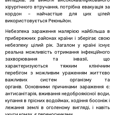
хірургічного втручання, потрібна евакуація за
кордон – найчастіше для цих цілей
використовується Реюньйон.
Небезпека зараження малярією найбільша в
прибережних районах країни і зберігає свою
небезпеку цілий рік. Загалом у країні існує
реальна можливість отримання інфекційного
захворювання та інвазії, що
характеризуються тяжким клінічним
перебігом з можливим ураженням життєво
важливих систем організму та
органів. Основними причинами зараження є:
антисанітарія, вживання недоброякісної води,
купання в прісних водоймах, ходіння босоніж і
лежання землі в оголеному вигляді, і навіть
укуси комах, є переносниками.