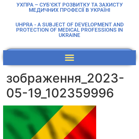
УХПРА – СУБ’ЄКТ РОЗВИТКУ ТА ЗАХИСТУ
МЕДИЧНИХ ПРОФЕСІЇ В УКРАЇНІ
UHPRA - A SUBJECT OF DEVELOPMENT AND
PROTECTION OF MEDICAL PROFESSIONS IN
UKRAINE
зображення_2023-
05-19_102359996