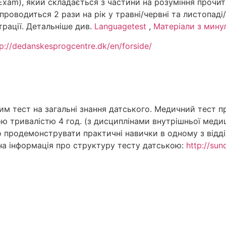
 Exam), який складається з частини на розуміння прочит
т проводиться 2 рази на рік у травні/червні та листопаді
трації. Детальніше див.
Languagetest
,
Матеріали з минул
tp://dedanskesprogcentre.dk/en/forside/
им тест на загальні знання датського. Медичний тест п
ою тривалістю 4 год. (з дисциплінами внутрішньої меди
но продемонструвати практичні навички в одному з відд
на інформація про структуру тесту датською:
http://sun