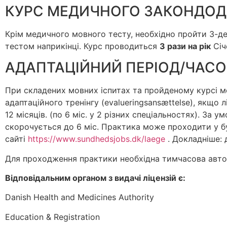
КУРС МЕДИЧНОГО ЗАКОНДОД
Крім медичного мовного тесту, необхідно пройти 3-д
тестом наприкінці. Курс проводиться
3 рази на рік
Січ
АДАПТАЦІЙНИЙ ПЕРІОД/ЧАСОВ
При складених мовних іспитах та пройденому курсі ме
адаптаційного тренінгу (evalueringsansættelse), якщо 
12 місяців. (по 6 міс. у 2 різних спеціальностях). За 
скорочується до 6 міс. Практика може проходити у буд
сайті
https://www.sundhedsjobs.dk/laege
. Докладніше: 
Для проходження практики необхідна тимчасова авт
Відповідальним органом з видачі ліцензій є:
Danish Health and Medicines Authority
Education & Registration