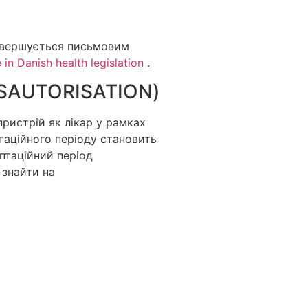
завершується письмовим
 in Danish health legislation
.
SAUTORISATION)
ристрій як лікар у рамках
аптаційного періоду становить
аптаційний період
 знайти на