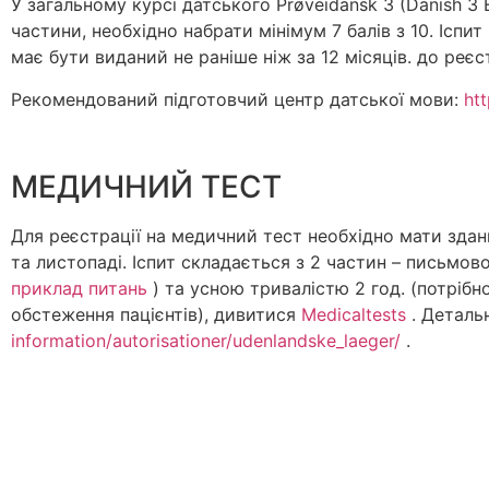
У загальному курсі датського Prøveidansk 3 (Danish 3
частини, необхідно набрати мінімум 7 балів з 10. Іспи
має бути виданий не раніше ніж за 12 місяців. до реєс
Рекомендований підготовчий центр датської мови:
ht
МЕДИЧНИЙ ТЕСТ
Для реєстрації на медичний тест необхідно мати здан
та листопаді. Іспит складається з 2 частин – письмов
приклад питань
) та усною тривалістю 2 год. (потріб
обстеження пацієнтів), дивитися
Medicaltests
. Деталь
information/autorisationer/udenlandske_laeger/
.