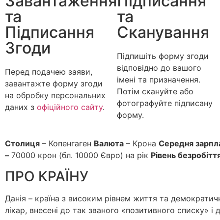
Завантаження
Підписання
та
та
Підписання
Сканування
Згоди
Підпишіть форму згоди
відповідно до вашого
Перед подачею заяви,
імені та призначення.
завантажте форму згоди
Потім скануйте або
на обробку персональних
фотографуйте підписану
даних з
офіційного сайту
.
форму.
Столиця
– Копенгаген
Валюта
– Крона
Середня зарпла
–
70000 крон (бл. 10000 Євро) на рік
Рівень безробітт
ПРО КРАЇНУ
Данія – країна з високим рівнем життя та демократичн
лікар, внесені до так званого «позитивного списку» і 