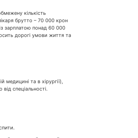
обмежену кількість
лікаря брутто – 70 000 крон
 із зарплатою понад 60 000
досить дорогі умови життя та
й медицині та в хірургії),
о від спеціальності.
спити.