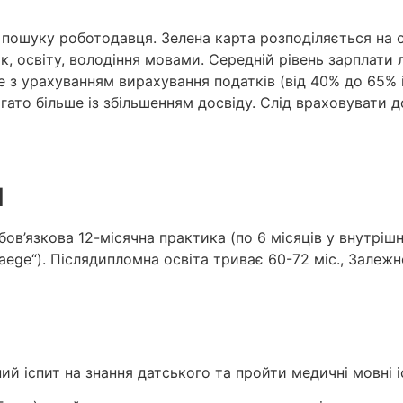
ю пошуку роботодавця. Зелена карта розподіляється на 
ік, освіту, володіння мовами. Середній рівень зарплати 
ше з урахуванням вирахування податків (від 40% до 65%
гато більше із збільшенням досвіду. Слід враховувати 
И
бов’язкова 12-місячна практика (по 6 місяців у внутрішні
laege“). Післядипломна освіта триває 60-72 міс., Залежн
й іспит на знання датського та пройти медичні мовні і