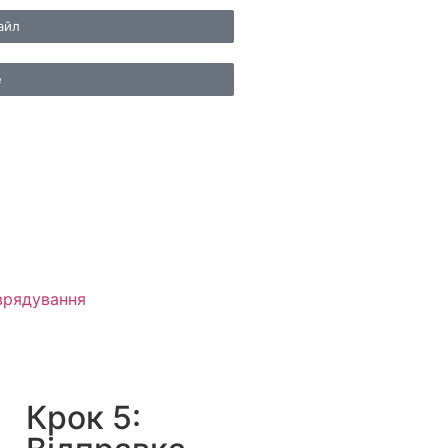
айл
e
врядування
Крок 5: