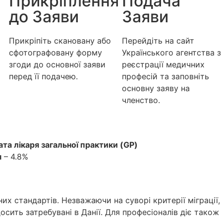
Прикріплення
Подача
до Заяви
Заяви
Прикріпіть скановану або
Перейдіть на сайт
сфотографовану форму
Українського агентства з
згоди до основної заяви
реєстрації медичних
перед її подачею.
професій та заповніть
основну заяву на
членство.
та лікаря загальної практики (GP)
я
– 4.8%
их стандартів. Незважаючи на суворі критерії міграції,
досить затребувані в Данії. Для професіоналів діє тако