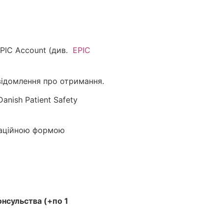
EPIC Account (див.
EPIC
овідомлення про отримання.
nish Patient Safety
ікаційною формою
онсульства (+по 1