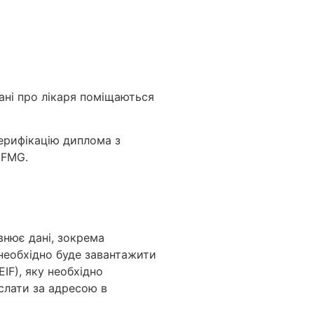
дані про лікаря поміщаються
верифікацію диплома з
CFMG.
внює дані, зокрема
 необхідно буде завантажити
IF), яку необхідно
іслати за адресою в