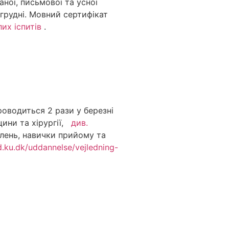
аної, письмової та усної
/грудні. Мовний сертифікат
их іспитів
.
роводиться 2 рази у березні
цини та хірургії,
див.
ілень, навички прийому та
d.ku.dk/uddannelse/vejledning-