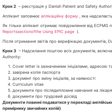
Крок
2
– реєстрація у Danish Patient and Safety Author
Аплікант заповнює
аплікаційну форму
, яка надсилаєт
Як тільки аплікант отримає повідомлення від ECFMG п
Reportssectionofthe Using EPIC page
).
Після отримання звітів про верифікацію документів, Da
Крок 3
– Надсилання поштою всіх документів, включаю
Authority:
Cover letter із зазначеними ініціалами, адресою
завірена копія паспорта
документ про зміну ініціалів, за наявності
Curriculum vitae
документи про післядипломне навчання на лікаря-
документи про трудовий досвід
Документи повинні подаватися у перекладі англійсько
примірнику звичайних копій)