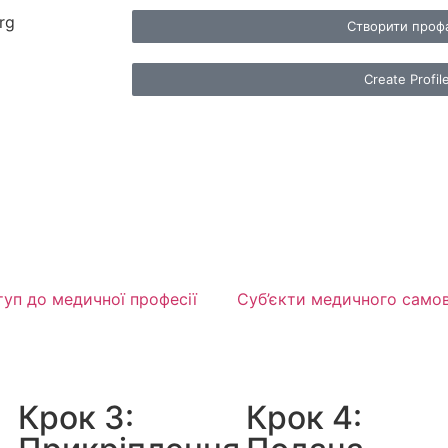
rg
Створити проф
Create Profil
уп до медичної професії
Суб’єкти медичного само
Крок 3:
Крок 4: