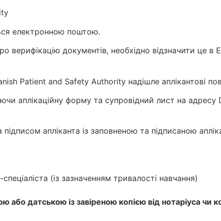
ity
ься електронною поштою.
ро верифікацію документів, необхідно відзначити це в 
nish Patient and Safety Authority надішле аплікантові п
чи аплікаційну форму та супровідний лист на адресу Da
 та підписом апліканта із заповненою та підписаною апл
спеціаліста (із зазначенням тривалості навчання)
ю або датською із завіреною копією від нотаріуса чи к