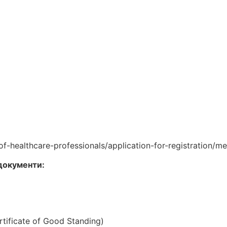
-of-healthcare-professionals/application-for-registration/m
 документи:
ificate of Good Standing)