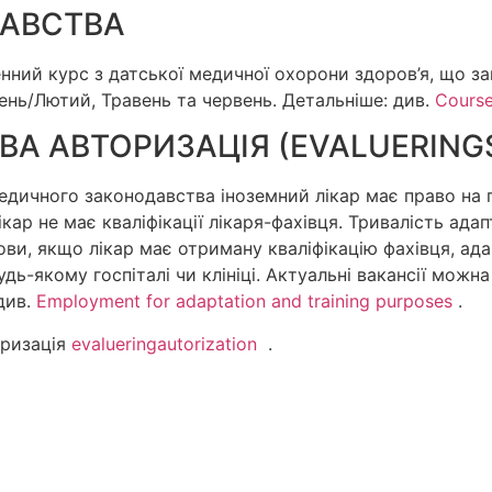
АВСТВА
енний курс з датської медичної охорони здоров’я, що 
ень/Лютий, Травень та червень. Детальніше: див.
Course
А АВТОРИЗАЦІЯ (EVALUERING
дичного законодавства іноземний лікар має право на п
лікар не має кваліфікації лікаря-фахівця. Тривалість ад
умови, якщо лікар має отриману кваліфікацію фахівця, ад
ь-якому госпіталі чи клініці. Актуальні вакансії можна
див.
Employment for adaptation and training purposes
.
оризація
evalueringautorization
.