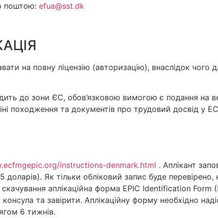
ю поштою:
efua@sst.dk
КАЦІЯ
давати на повну ліцензію (авторизацію), внаслідок чого 
ходить до зони ЄС, обов’язковою вимогою є подання на 
аїні походження та документів про трудовий досвід у E
.ecfmgepic.org/instructions-denmark.html
. Аплікант запо
5 доларів). Як тільки обліковий запис буде перевірено,
качування аплікаційна форма EPIC Identification Form (E
 консула та завірити. Аплікаційну форму необхідно над
ягом 6 тижнів.