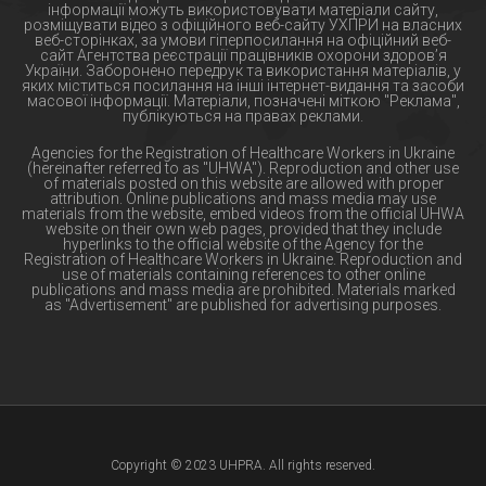
інформації можуть використовувати матеріали сайту,
розміщувати відео з офіційного веб-сайту УХПРИ на власних
веб-сторінках, за умови гіперпосилання на офіційний веб-
сайт Агентства реєстрації працівників охорони здоров’я
України. Заборонено передрук та використання матеріалів, у
яких міститься посилання на інші інтернет-видання та засоби
масової інформації. Матеріали, позначені міткою "Реклама",
публікуються на правах реклами.
Agencies for the Registration of Healthcare Workers in Ukraine
(hereinafter referred to as "UHWA"). Reproduction and other use
of materials posted on this website are allowed with proper
attribution. Online publications and mass media may use
materials from the website, embed videos from the official UHWA
website on their own web pages, provided that they include
hyperlinks to the official website of the Agency for the
Registration of Healthcare Workers in Ukraine. Reproduction and
use of materials containing references to other online
publications and mass media are prohibited. Materials marked
as "Advertisement" are published for advertising purposes.
Copyright © 2023 UHPRA. All rights reserved.