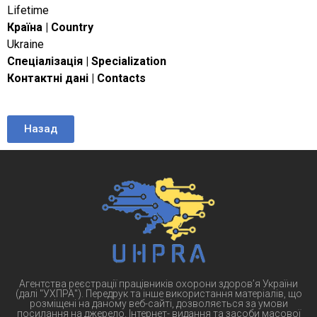
Lifetime
Країна | Country
Ukraine
Спеціалізація | Specialization
Контактні дані | Contacts
Назад
Агентства реєстрації працівників охорони здоров’я України
(далі "УХПРА"). Передрук та інше використання матеріалів, що
розміщені на даному веб-сайті, дозволяється за умови
посилання на джерело. Інтернет- видання та засоби масової