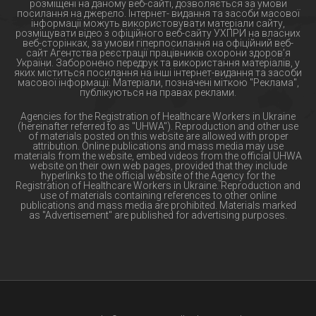
розміщені на даному веб-сайті, дозволяється за умови
посилання на джерело. Інтернет- видання та засоби масової
інформації можуть використовувати матеріали сайту,
розміщувати відео з офіційного веб-сайту УХПРИ на власних
веб-сторінках, за умови гіперпосилання на офіційний веб-
сайт Агентства реєстрації працівників охорони здоров’я
України. Заборонено передрук та використання матеріалів, у
яких міститься посилання на інші інтернет-видання та засоби
масової інформації. Матеріали, позначені міткою "Реклама",
публікуються на правах реклами.
Agencies for the Registration of Healthcare Workers in Ukraine
(hereinafter referred to as "UHWA"). Reproduction and other use
of materials posted on this website are allowed with proper
attribution. Online publications and mass media may use
materials from the website, embed videos from the official UHWA
website on their own web pages, provided that they include
hyperlinks to the official website of the Agency for the
Registration of Healthcare Workers in Ukraine. Reproduction and
use of materials containing references to other online
publications and mass media are prohibited. Materials marked
as "Advertisement" are published for advertising purposes.