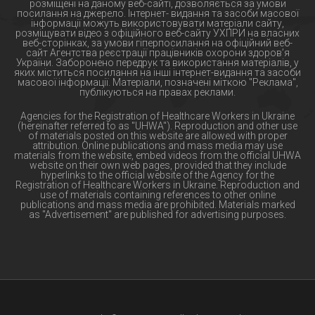
розміщені на даному веб-сайті, дозволяється за умови
посилання на джерело. Інтернет- видання та засоби масової
інформації можуть використовувати матеріали сайту,
розміщувати відео з офіційного веб-сайту УХПРИ на власних
веб-сторінках, за умови гіперпосилання на офіційний веб-
сайт Агентства реєстрації працівників охорони здоров’я
України. Заборонено передрук та використання матеріалів, у
яких міститься посилання на інші інтернет-видання та засоби
масової інформації. Матеріали, позначені міткою "Реклама",
публікуються на правах реклами.
Agencies for the Registration of Healthcare Workers in Ukraine
(hereinafter referred to as "UHWA"). Reproduction and other use
of materials posted on this website are allowed with proper
attribution. Online publications and mass media may use
materials from the website, embed videos from the official UHWA
website on their own web pages, provided that they include
hyperlinks to the official website of the Agency for the
Registration of Healthcare Workers in Ukraine. Reproduction and
use of materials containing references to other online
publications and mass media are prohibited. Materials marked
as "Advertisement" are published for advertising purposes.