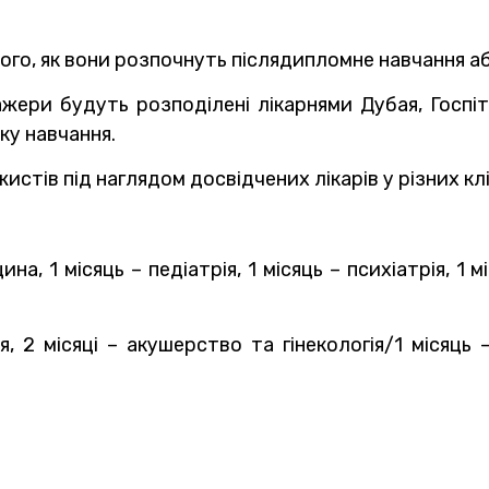
того, як вони розпочнуть післядипломне навчання а
ери будуть розподілені лікарнями Дубая, Госпіт
ку навчання.
тів під наглядом досвідчених лікарів у різних клі
ина, 1 місяць – педіатрія, 1 місяць – психіатрія, 
ргія, 2 місяці – акушерство та гінекологія/1 міся