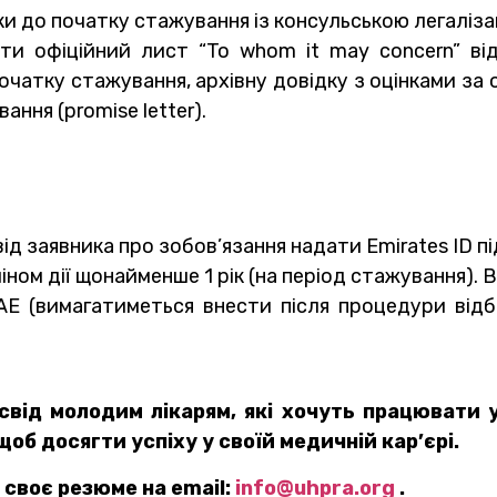
оки до початку стажування із консульською легаліз
ати офіційний лист “To whom it may concern” ві
 початку стажування, архівну довідку з оцінками за
ння (promise letter).
від заявника про зобов’язання надати Emirates ID п
іном дії щонайменше 1 рік (на період стажування). 
Е (вимагатиметься внести після процедури відб
ід молодим лікарям, які хочуть працювати 
щоб досягти успіху у своїй медичній кар’єрі.
своє резюме на email:
info@uhpra.org
.