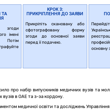
КРОК 3:
 ТА
ПРИКРІПЛЕННЯ ДО ЗАЯВИ
ПО
НЯ
Прикріпіть скановану або
Перей
у згоди
сфотографовану форму
Українс
ого імені
згоди до основної заяви
реєст
. Потім
перед її подачею.
профес
графуйте
основну 
ило про набір випускників медичних вузів та молод
 вузів в ОАЕ та з-за кордону.
аментом медичної освіти та досліджень Управління 