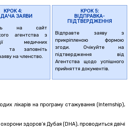
КРОК 4:
КРОК 5:
ДАЧА ЗАЯВИ
ВІДПРАВКА-
ПІДТВЕРДЖЕННЯ
діть на сайт
Відправте заяву з
ького агентства з
прикріпленою формою
рації медичних
згоди. Очікуйте на
ій та заповніть
підтвердження від
заяву на членство.
Агентства щодо успішного
прийняття документів.
их лікарів на програму стажування (Internship),
охорони здоров’я Дубая (DHA), проводиться двічі