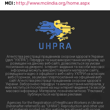
MCI
:
http://www.mciindia.org/home.aspx
Агентства реєстрації працівників охорони здоров’я України
(далі "УХПРА"). Передрук та інше використання матеріалів, що
розміщені на даному веб-сайті, дозволяється за умови
посилання на джерело. Інтернет- видання та засоби масової
інформації можуть використовувати матеріали сайту,
розміщувати відео з офіційного веб-сайту УХПРИ на власних
веб-сторінках, за умови гіперпосилання на офіційний веб-
сайт Агентства реєстрації працівників охорони здоров’я
України. Заборонено передрук та використання матеріалів, у
яких міститься посилання на інші інтернет-видання та засоби
масової інформації. Матеріали, позначені міткою "Реклама",
публікуються на правах реклами.
Agencies for the Registration of Healthcare Workers in Ukraine
(hereinafter referred to as "UHWA"). Reproduction and other use
of materials posted on this website are allowed with proper