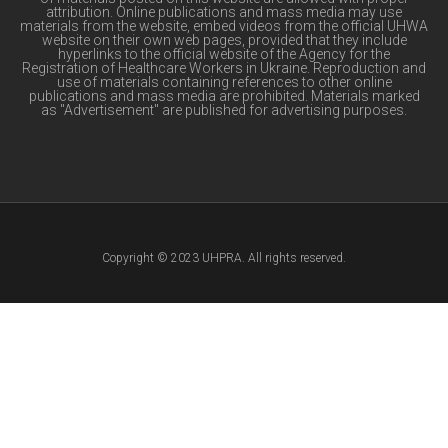
attribution. Online publications and mass media may use
materials from the website, embed videos from the official UHWA
website on their own web pages, provided that they include
hyperlinks to the official website of the Agency for the
Registration of Healthcare Workers in Ukraine. Reproduction and
use of materials containing references to other online
publications and mass media are prohibited. Materials marked
as "Advertisement" are published for advertising purposes.
Copyright © 2023 UHPRA. All rights reserved.