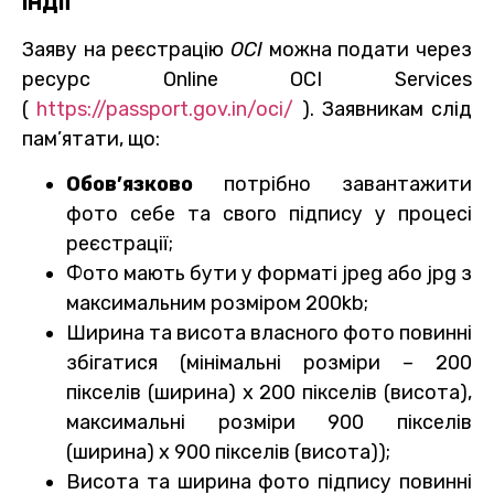
ІНДІЇ
Заяву на реєстрацію
OCI
можна подати через
ресурс Online OCI Services
(
https://passport.gov.in/oci/
). Заявникам слід
пам’ятати, що:
Обов’язково
потрібно завантажити
фото себе та свого підпису у процесі
реєстрації;
Фото мають бути у форматі jpeg або jpg з
максимальним розміром 200kb;
Ширина та висота власного фото повинні
збігатися (мінімальні розміри – 200
пікселів (ширина) x 200 пікселів (висота),
максимальні розміри 900 пікселів
(ширина) x 900 пікселів (висота));
Висота та ширина фото підпису повинні