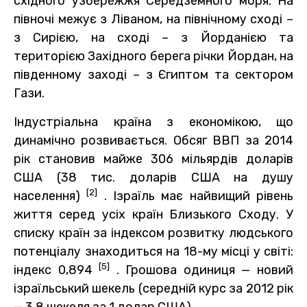
східного узбережжя Середземного моря. На
півночі межує з Ліваном, на північному сході –
з Сирією, на сході – з Йорданією та
територією Західного берега річки Йордан, на
південному заході – з Єгиптом та сектором
Гази.
Індустріальна країна з економікою, що
динамічно розвивається. Обсяг ВВП за 2014
рік становив майже 306 мільярдів доларів
США (38 тис. доларів США на душу
[2]
населення)
. Ізраїль має найвищий рівень
життя серед усіх країн Близького Сходу. У
списку країн за індексом розвитку людського
потенціалу знаходиться на 18-му місці у світі:
[5]
індекс 0,894
. Грошова одиниця — новий
ізраїльський шекель (середній курс за 2012 рік
— 3,8 шекеля за 1 долар США).