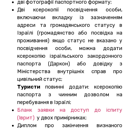
дві фотографії паспортного формату;
Дві ксерокопії посвідчення особи,
включаючи вкладку із зазначенням
адреси та громадянського статусу в
Ізраїлі (громадянство або посвідка на
проживання) якщо статус не вказано у
посвідчення особи, можна додати
ксерокопію ізраїльського закордонного
паспорта (Даркон) або довідку з
Міністерства внутрішніх справ про
цивільний статус;
Туристи
повинні додати: ксерокопію
паспорта з чинним дозволом на
перебування в Ізраїлі;
Бланк заявки на доступ до іспиту
(Іврит)
у двох примірниках;
Диплом про закінчення визнаного