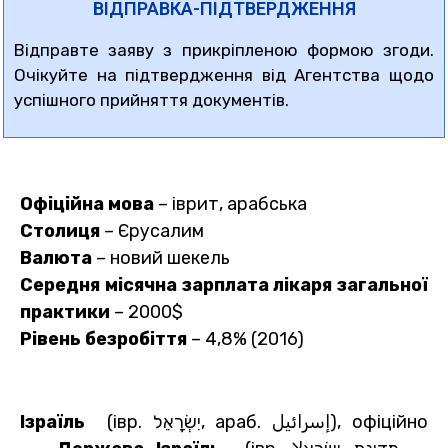
ВІДПРАВКА-ПІДТВЕРДЖЕННЯ
Відправте заяву з прикріпленою формою згоди.
Очікуйте на підтвердження від Агентства щодо
успішного прийняття документів.
Офіційна мова
– іврит, арабська
Столиця
– Єрусалим
Валюта
– новий шекель
Середня місячна зарплата лікаря загальної
практики
– 2000$
Рівень безробіття
– 4,8% (2016)
Ізраїль
(івр. ‏יִשְׂרָאֵל‏‎, араб. إسرائيل‎‎), офіційно