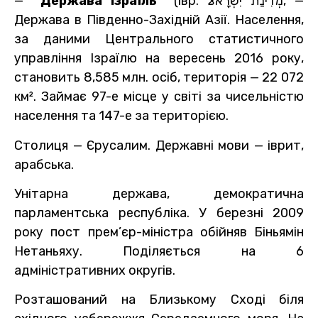
—
Держава Ізраїль
(івр. ‏מְדִינַת יִשְׂרָאلا, —
Держава в Південно-Західній Азії. Населення,
за даними Центрального статистичного
управління Ізраїлю на вересень 2016 року,
становить 8,585 млн. осіб, територія — 22 072
км². Займає 97-е місце у світі за чисельністю
населення та 147-е за територією.
Столиця — Єрусалим. Державні мови — іврит,
арабська.
Унітарна держава, демократична
парламентська республіка. У березні 2009
року пост прем’єр-міністра обійняв Біньямін
Нетаньяху. Поділяється на 6
адміністративних округів.
Розташований на Близькому Сході біля