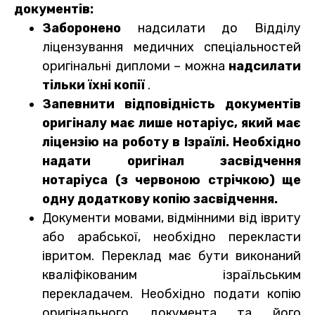
документів:
Заборонено
надсилати до Відділу
ліцензування медичних спеціальностей
оригінальні дипломи – можна
надсилати
тільки їхні копії
.
Запевнити відповідність документів
оригіналу має лише нотаріус, який має
ліцензію на роботу в Ізраїлі. Необхідно
надати оригінал засвідчення
нотаріуса (з червоною стрічкою) ще
одну додаткову копію засвідчення.
Документи мовами, відмінними від івриту
або арабської, необхідно перекласти
івритом. Переклад має бути виконаний
кваліфікованим ізраїльським
перекладачем. Необхідно подати копію
оригінального документа та його