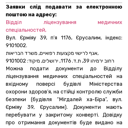
Заявки слід подавати за електронною
поштою на адресу:
Відділ ліцензування медичних
спеціальностей,
Вул. Єрміяу 39, п’я 1176, Єрусалим, індекс:
9101002.
אגף לרישוי מקצועות רפואיים, משרד הבריאות,
רחוב ירמיהו 39, ת.ד. 1176, ירושלים, מיקוד: 9101002
Можна подати документи до Відділу
ліцензування медичних спеціальностей на
вхідному поверсі будівлі Міністерства
охорони здоров’я, на стійці контролю служби
безпеки (будівля “Мігдалей ха-Біра”, вул.
Єрміяу 39, Єрусалим). Документи мають
перебувати у закритому конверті. Довідку
про отримання документів буде видано на