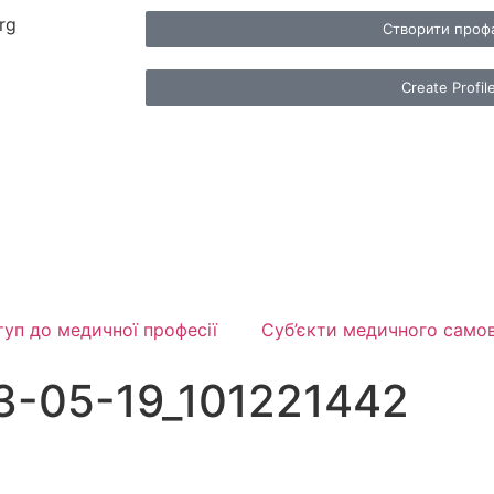
rg
Створити проф
Create Profil
уп до медичної професії
Суб’єкти медичного само
3-05-19_101221442