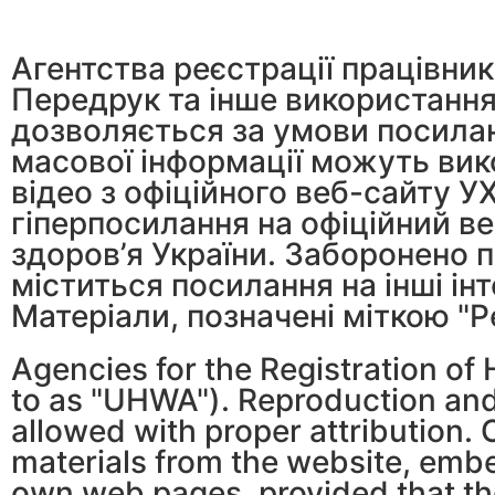
Агентства реєстрації працівник
Передрук та інше використання 
дозволяється за умови посилан
масової інформації можуть вик
відео з офіційного веб-сайту У
гіперпосилання на офіційний ве
здоров’я України. Заборонено п
міститься посилання на інші ін
Матеріали, позначені міткою "Р
Agencies for the Registration of 
to as "UHWA"). Reproduction and 
allowed with proper attribution.
materials from the website, embe
own web pages, provided that they