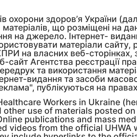
ів охорони здоров’я України (дал
матеріалів, що розміщені на да
ня на джерело. Інтернет- видан
ористовувати матеріали сайту,
ХПРИ на власних веб-сторінках, 
б-сайт Агентства реєстрації пра
ередрук та використання матеріа
тернет-видання та засоби масово
еклама", публікуються на права
Healthcare Workers in Ukraine (her
other use of materials posted on 
 Online publications and mass me
d videos from the official UHWA w
 include hyperlinks to the officia