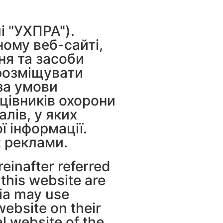
і "УХПРА").
ному веб-сайті,
ня та засоби
 розміщувати
за умови
цівників охорони
лів, у яких
ї інформації.
х реклами.
einafter referred
this website are
dia may use
ebsite on their
l website of the