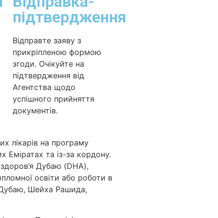
и
Відправка-
підтвердження
Відправте заяву з
прикріпленою формою
згоди. Очікуйте на
підтвердження від
Агентства щодо
успішного прийняття
документів.
их лікарів на програму
х Еміратах та із-за кордону.
 здоров’я Дубаю (DHA),
ипломної освіти або роботи в
 Дубаю, Шейха Рашида,