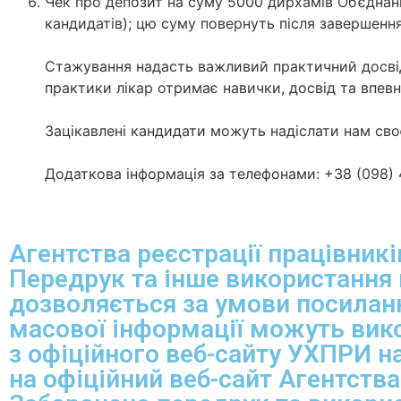
Чек про депозит на суму 5000 дирхамів Об’єднан
кандидатів); цю суму повернуть після завершенн
Стажування надасть важливий практичний досвід
практики лікар отримає навички, досвід та впев
Зацікавлені кандидати можуть надіслати нам св
Додаткова інформація за телефонами: +38 (098) 4
Агентства реєстрації працівникі
Передрук та інше використання 
дозволяється за умови посиланн
масової інформації можуть вико
з офіційного веб-сайту УХПРИ на
на офіційний веб-сайт Агентства