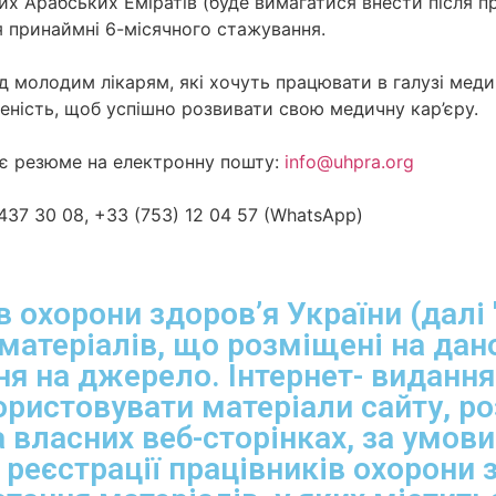
их Арабських Еміратів (буде вимагатися внести після 
я принаймні 6-місячного стажування.
 молодим лікарям, які хочуть працювати в галузі меди
неність, щоб успішно розвивати свою медичну кар’єру.
оє резюме на електронну пошту:
info@uhpra.org
37 30 08, +33 (753) 12 04 57 (WhatsApp)
в охорони здоров’я України (далі 
матеріалів, що розміщені на дано
я на джерело. Інтернет- видання
ристовувати матеріали сайту, р
 власних веб-сторінках, за умов
 реєстрації працівників охорони 