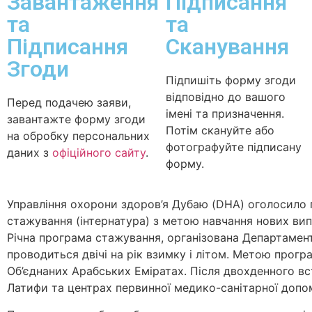
Завантаження
Підписання
та
та
Підписання
Сканування
Згоди
Підпишіть форму згоди
відповідно до вашого
Перед подачею заяви,
імені та призначення.
завантажте форму згоди
Потім скануйте або
на обробку персональних
фотографуйте підписану
даних з
офіційного сайту
.
форму.
Управління охорони здоров’я Дубаю (DHA) оголосило п
стажування (інтернатура) з метою навчання нових вип
Річна програма стажування, організована Департамен
проводиться двічі на рік взимку і літом. Метою прогр
Об’єднаних Арабських Еміратах. Після двохденного в
Латифи та центрах первинної медико-санітарної допо