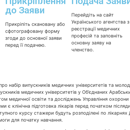
Прикріплення
Подача Заяв
до Заяви
Перейдіть на сайт
Українського агентства з
Прикріпіть скановану або
реєстрації медичних
сфотографовану форму
професій та заповніть
згоди до основної заяви
основну заяву на
перед її подачею.
членство.
ро набір випускників медичних університетів та молод
ускників медичних університетів у Об’єднаних Арабськи
том медичної освіти та досліджень Управління охорони
ами є клінічна підготовка лікарів перед початком післяд
ступного курсу стажери будуть розподілені по лікарнях
моги для початку навчання.