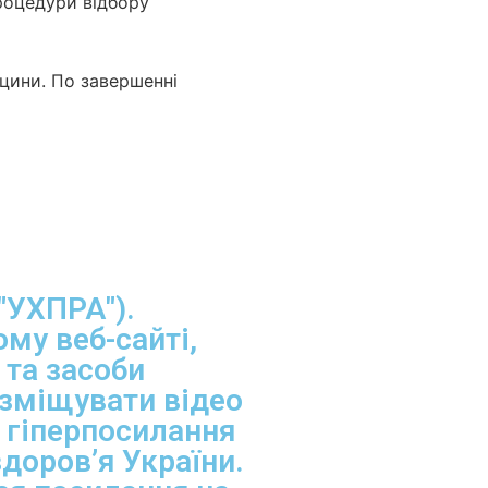
процедури відбору
цини. По завершенні
"УХПРА").
му веб-сайті,
 та засоби
озміщувати відео
и гіперпосилання
здоров’я України.