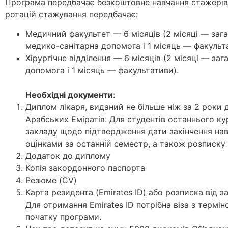
Програма передбачає безкоштовне навчання стажерів пі
ротацій стажування передбачає:
Медичний факультет — 6 місяців (2 місяці — зага
медико-санітарна допомога і 1 місяць — факульт
Хірургічне відділення — 6 місяців (2 місяці — заг
допомога і 1 місяць — факультативи).
Необхідні документи
:
Диплом лікаря, виданий не більше ніж за 2 роки
Арабських Еміратів. Для студентів останнього ку
закладу щодо підтвердження дати закінчення навч
оцінками за останній семестр, а також розписку 
Додаток до диплому
Копія закордонного паспорта
Резюме (CV)
Карта резидента (Emirates ID) або розписка від 
Для отримання Emirates ID потрібна віза з термін
початку програми.