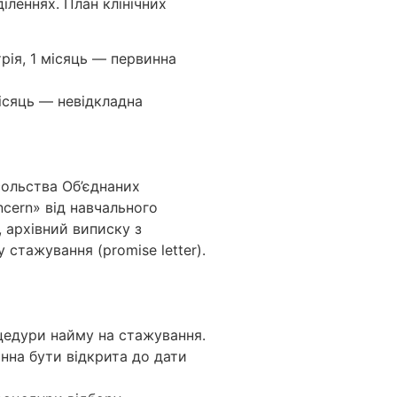
іленнях. План клінічних
рія, 1 місяць — первинна
місяць — невідкладна
сольства Об’єднаних
ncern» від навчального
, архівний виписку з
стажування (promise letter).
оцедури найму на стажування.
инна бути відкрита до дати