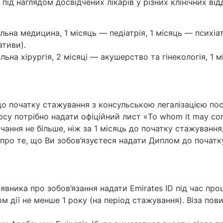
д наглядом досвідчених лікарів у різних клінічних відд
льна медицина, 1 місяць — педіатрія, 1 місяць — психіат
ативи).
альна хірургія, 2 місяці — акушерство та гінекологія, 1 
 до початку стажування з консульською легалізацією по
рсу потрібно надати офіційний лист «To whom it may co
ання не більше, ніж за 1 місяць до початку стажування
про те, що Ви зобов’язуєтеся надати Диплом до початку 
заявника про зобов’язання надати Emirates ID під час пр
ом дії не менше 1 року (на період стажування). Віза пов