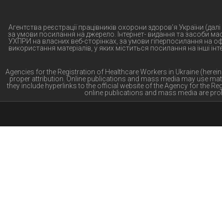
Агентства реєстрації працівників охорони здоров’я України (далі
за умови посилання на джерело. Інтернет- видання та засоби ма
УХПРИ на власних веб-сторінках, за умови гіперпосилання на оф
використання матеріалів, у яких міститься посилання на інші ін
Agencies for the Registration of Healthcare Workers in Ukraine (herei
proper attribution. Online publications and mass media may use mat
they include hyperlinks to the official website of the Agency for the 
online publications and mass media are proh