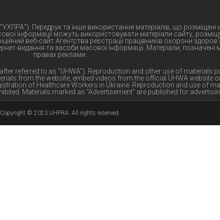
 "УХПРА"). Передрук та інше використання матеріалів, що розміщені
сової інформації можуть використовувати матеріали сайту, розміщу
іційний веб-сайт Агентства реєстрації працівників охорони здоров’
тернет-видання та засоби масової інформації. Матеріали, позначені
правах реклами.
nafter referred to as "UHWA"). Reproduction and other use of materials p
erials from the website, embed videos from the official UHWA website o
Registration of Healthcare Workers in Ukraine. Reproduction and use of ma
ibited. Materials marked as "Advertisement" are published for advertisi
Copyright © 2023 UHPRA. All rights reserved.