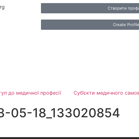
rg
Створити проф
Create Profil
уп до медичної професії
Суб’єкти медичного само
3-05-18_133020854