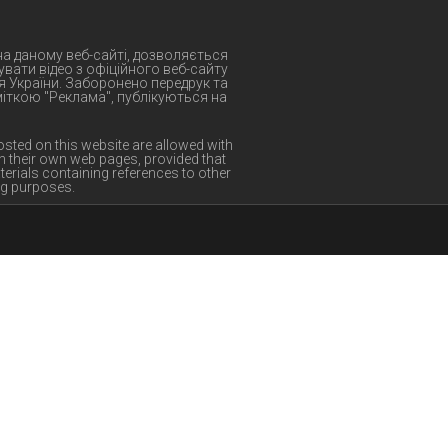
 на даному веб-сайті, дозволяється
вати відео з офіційного веб-сайту
я України. Заборонено передрук та
 міткою "Реклама", публікуються на
osted on this website are allowed with
n their own web pages, provided that
terials containing references to other
ng purposes.