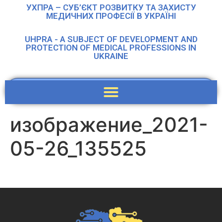
УХПРА – СУБ’ЄКТ РОЗВИТКУ ТА ЗАХИСТУ
МЕДИЧНИХ ПРОФЕСІЇ В УКРАЇНІ
UHPRA - A SUBJECT OF DEVELOPMENT AND
PROTECTION OF MEDICAL PROFESSIONS IN
UKRAINE
изображение_2021-
05-26_135525