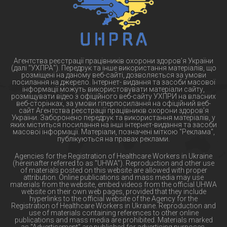
Агентства реєстрації працівників охорони здоров’я України
(далі "УХПРА"). Передрук та інше використання матеріалів, що
розміщені на даному веб-сайті, дозволяється за умови
посилання на джерело. Інтернет- видання та засоби масової
інформації можуть використовувати матеріали сайту,
розміщувати відео з офіційного веб-сайту УХПРИ на власних
веб-сторінках, за умови гіперпосилання на офіційний веб-
сайт Агентства реєстрації працівників охорони здоров’я
України. Заборонено передрук та використання матеріалів, у
яких міститься посилання на інші інтернет-видання та засоби
масової інформації. Матеріали, позначені міткою "Реклама",
публікуються на правах реклами.
Agencies for the Registration of Healthcare Workers in Ukraine
(hereinafter referred to as "UHWA"). Reproduction and other use
of materials posted on this website are allowed with proper
attribution. Online publications and mass media may use
materials from the website, embed videos from the official UHWA
website on their own web pages, provided that they include
hyperlinks to the official website of the Agency for the
Registration of Healthcare Workers in Ukraine. Reproduction and
use of materials containing references to other online
publications and mass media are prohibited. Materials marked
as "Advertisement" are published for advertising purposes.