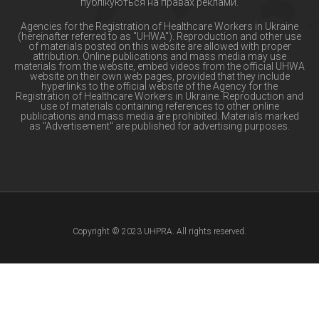
публікуються на правах реклами.
Agencies for the Registration of Healthcare Workers in Ukraine
(hereinafter referred to as "UHWA"). Reproduction and other use
of materials posted on this website are allowed with proper
attribution. Online publications and mass media may use
materials from the website, embed videos from the official UHWA
website on their own web pages, provided that they include
hyperlinks to the official website of the Agency for the
Registration of Healthcare Workers in Ukraine. Reproduction and
use of materials containing references to other online
publications and mass media are prohibited. Materials marked
as "Advertisement" are published for advertising purposes.
Copyright © 2023 UHPRA. All rights reserved.