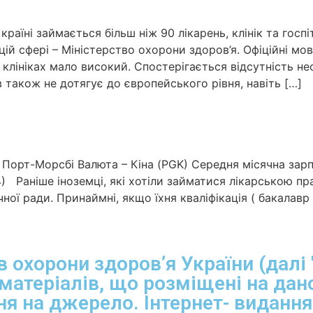
аїні займається більш ніж 90 лікарень, клінік та госпіт
й сфері – Міністерство охорони здоров’я. Офіційні мови:
х клініках мало високий. Спостерігається відсутність н
в також не дотягує до європейського рівня, навіть […]
Порт-Морсбі Валюта – Кіна (PGK) Середня місячна зарпл
) Раніше іноземці, які хотіли займатися лікарською пра
ної ради. Принаймні, якщо їхня кваліфікація ( бакалавр
в охорони здоров’я України (далі 
матеріалів, що розміщені на дано
я на джерело. Інтернет- видання