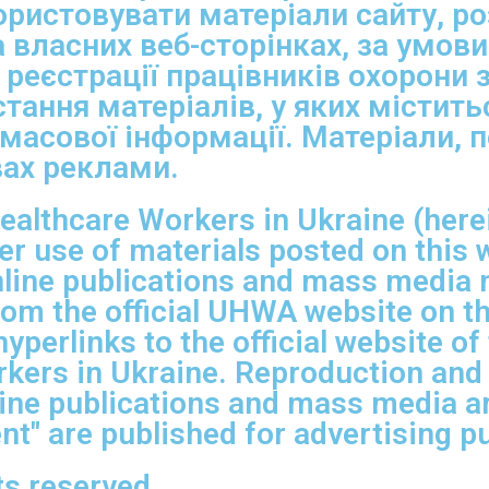
ристовувати матеріали сайту, р
 власних веб-сторінках, за умов
 реєстрації працівників охорони 
тання матеріалів, у яких містить
 масової інформації. Матеріали, 
вах реклами.
ealthcare Workers in Ukraine (herei
r use of materials posted on this 
Online publications and mass media
rom the official UHWA website on t
yperlinks to the official website of
rkers in Ukraine. Reproduction and
line publications and mass media ar
t" are published for advertising p
s reserved.