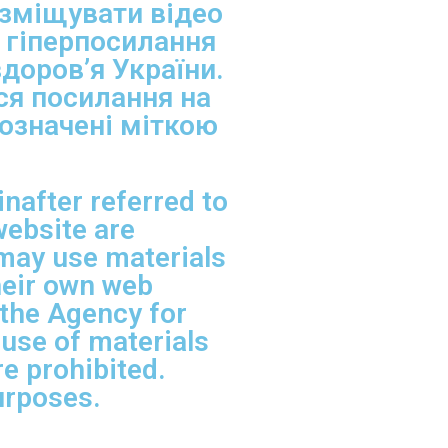
озміщувати відео
и гіперпосилання
здоров’я України.
ся посилання на
позначені міткою
nafter referred to
website are
 may use materials
heir own web
 the Agency for
 use of materials
e prohibited.
urposes.