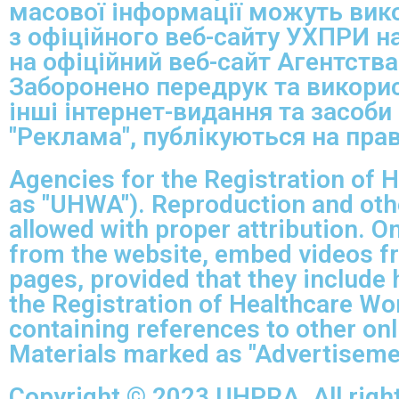
масової інформації можуть вико
з офіційного веб-сайту УХПРИ на
на офіційний веб-сайт Агентства
Заборонено передрук та викорис
інші інтернет-видання та засоби
"Реклама", публікуються на пра
Agencies for the Registration of H
as "UHWA"). Reproduction and othe
allowed with proper attribution. 
from the website, embed videos f
pages, provided that they include h
the Registration of Healthcare Wo
containing references to other on
Materials marked as "Advertisemen
Copyright © 2023 UHPRA. All right