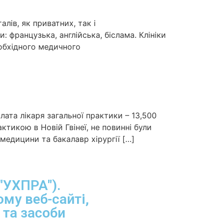
алів, як приватних, так і
 французька, англійська, біслама. Клініки
еобхідного медичного
ата лікаря загальної практики – 13,500
ктикою в Новій Гвінеї, не повинні були
 медицини та бакалавр хірургії […]
"УХПРА").
му веб-сайті,
 та засоби