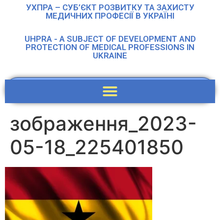
УХПРА – СУБ’ЄКТ РОЗВИТКУ ТА ЗАХИСТУ
МЕДИЧНИХ ПРОФЕСІЇ В УКРАЇНІ
UHPRA - A SUBJECT OF DEVELOPMENT AND
PROTECTION OF MEDICAL PROFESSIONS IN
UKRAINE
зображення_2023-
05-18_225401850