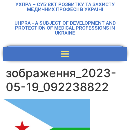
УХПРА – СУБ’ЄКТ РОЗВИТКУ ТА ЗАХИСТУ
МЕДИЧНИХ ПРОФЕСІЇ В УКРАЇНІ
UHPRA - A SUBJECT OF DEVELOPMENT AND
PROTECTION OF MEDICAL PROFESSIONS IN
UKRAINE
зображення_2023-
05-19_092238822