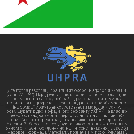
Агентства реєстрації працівників охорони здоров’я України
(далі "УХПРА"). Передрук та інше використання матеріалів, що
розміщені на даному веб-сайті, дозволяється за умови
посилання на джерело. Інтернет- видання та засоби масової
інформації можуть використовувати матеріали сайту,
розміщувати відео з офіційного веб-сайту УХПРИ на власних
веб-сторінках, за умови гіперпосилання на офіційний веб-
сайт Агентства реєстрації працівників охорони здоров’я
України. Заборонено передрук та використання матеріалів, у
яких міститься посилання на інші інтернет-видання та засоби
масової інформації. Матеріали, позначені міткою "Реклама",