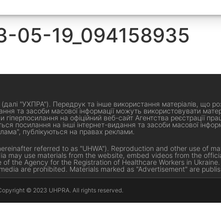
3-05-19_094158935
 (далі "УХПРА"). Передрук та інше використання матеріалів, що ро
ння та засоби масової інформації можуть використовувати матері
 гіперпосилання на офіційний веб-сайт Агентства реєстрації прац
ься посилання на інші інтернет-видання та засоби масової інформ
лама", публікуються на правах реклами.
hereinafter referred to as "UHWA"). Reproduction and other use of mat
edia may use materials from the website, embed videos from the offi
te of the Agency for the Registration of Healthcare Workers in Ukraine
 media are prohibited. Materials marked as "Advertisement" are publis
Copyright © 2023 UHPRA. All rights reserved.