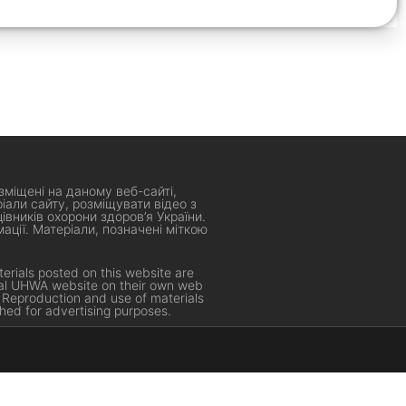
зміщені на даному веб-сайті,
али сайту, розміщувати відео з
івників охорони здоров’я України.
ації. Матеріали, позначені міткою
erials posted on this website are
cial UHWA website on their own web
. Reproduction and use of materials
hed for advertising purposes.