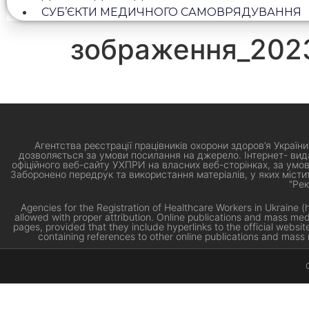
СУБ’ЄКТИ МЕДИЧНОГО САМОВРЯДУВАННЯ
зображення_202
Агентства реєстрації працівників охорони здоров’я України
дозволяється за умови посилання на джерело. Інтернет- вида
офіційного веб-сайту УХПРИ на власних веб-сторінках, за умови
Заборонено передрук та використання матеріалів, у яких містит
"Рек
Agencies for the Registration of Healthcare Workers in Ukraine (
allowed with proper attribution. Online publications and mass m
pages, provided that they include hyperlinks to the official websi
containing references to other online publications and mass