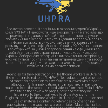
Агентства реєстрації працівників охорони здоров’я України
(далі "УХПРА"). Передрук та інше використання матеріалів, що
розміщені на даному веб-сайті, дозволяється за умови
посилання на джерело. Інтернет- видання та засоби масової
інформації можуть використовувати матеріали сайту,
розміщувати відео з офіційного веб-сайту УХПРИ на власних
веб-сторінках, за умови гіперпосилання на офіційний веб-
сайт Агентства реєстрації працівників охорони здоров’я
України. Заборонено передрук та використання матеріалів, у
яких міститься посилання на інші інтернет-видання та засоби
масової інформації. Матеріали, позначені міткою "Реклама",
публікуються на правах реклами.
Agencies for the Registration of Healthcare Workers in Ukraine
(hereinafter referred to as "UHWA"). Reproduction and other use
of materials posted on this website are allowed with proper
attribution. Online publications and mass media may use
materials from the website, embed videos from the official UHWA
website on their own web pages, provided that they include
hyperlinks to the official website of the Agency for the
Registration of Healthcare Workers in Ukraine. Reproduction and
use of materials containing references to other online
publications and mass media are prohibited. Materials marked
as "Advertisement" are published for advertising purposes.