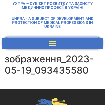
УХПРА – СУБ’ЄКТ РОЗВИТКУ ТА ЗАХИСТУ
МЕДИЧНИХ ПРОФЕСІЇ В УКРАЇНІ
UHPRA - A SUBJECT OF DEVELOPMENT AND
PROTECTION OF MEDICAL PROFESSIONS IN
UKRAINE
зображення_2023-
05-19_093435580