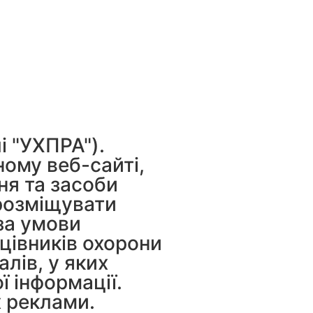
і "УХПРА").
ному веб-сайті,
ня та засоби
 розміщувати
за умови
цівників охорони
лів, у яких
ї інформації.
х реклами.