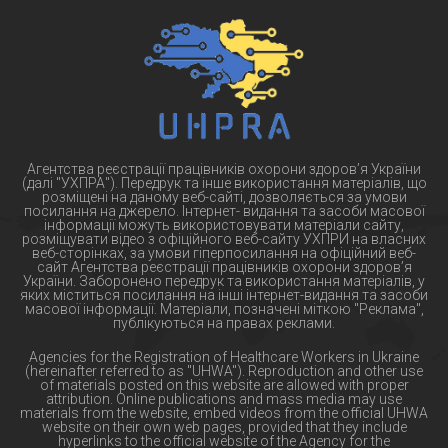
Агентства реєстрації працівників охорони здоров’я України
(далі "УХПРА"). Передрук та інше використання матеріалів, що
розміщені на даному веб-сайті, дозволяється за умови
посилання на джерело. Інтернет- видання та засоби масової
інформації можуть використовувати матеріали сайту,
розміщувати відео з офіційного веб-сайту УХПРИ на власних
веб-сторінках, за умови гіперпосилання на офіційний веб-
сайт Агентства реєстрації працівників охорони здоров’я
України. Заборонено передрук та використання матеріалів, у
яких міститься посилання на інші інтернет-видання та засоби
масової інформації. Матеріали, позначені міткою "Реклама",
публікуються на правах реклами.
Agencies for the Registration of Healthcare Workers in Ukraine
(hereinafter referred to as "UHWA"). Reproduction and other use
of materials posted on this website are allowed with proper
attribution. Online publications and mass media may use
materials from the website, embed videos from the official UHWA
website on their own web pages, provided that they include
hyperlinks to the official website of the Agency for the