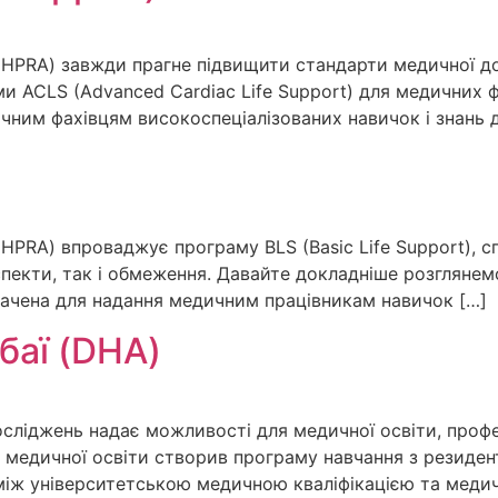
UHPRA) завжди прагне підвищити стандарти медичної до
ACLS (Advanced Cardiac Life Support) для медичних фах
ним фахівцям високоспеціалізованих навичок і знань 
HPRA) впроваджує програму BLS (Basic Life Support), с
спекти, так і обмеження. Давайте докладніше розглянемо,
начена для надання медичним працівникам навичок […]
баї (DHA)
ліджень надає можливості для медичної освіти, профес
медичної освіти створив програму навчання з резиденту
між університетською медичною кваліфікацією та меди