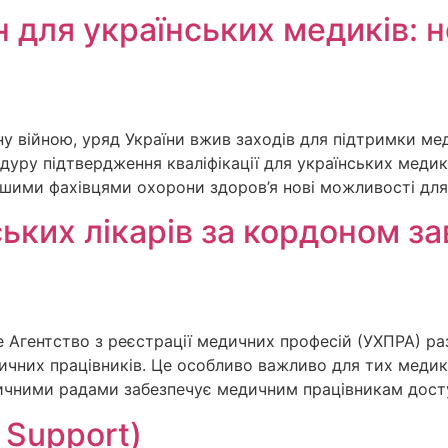
для українських медиків: н
ну війною, уряд України вжив заходів для підтримки мед
едуру підтвердження кваліфікації для українських мед
іншими фахівцями охорони здоров’я нові можливості для
ських лікарів за кордоном з
ьке Агентство з реєстрації медичних професій (УХПРА)
ичних працівників. Це особливо важливо для тих медикі
дичними радами забезпечує медичним працівникам дост
 Support)