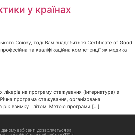
ктики у країнах
кого Союзу, тоді Вам знадобиться Certificate of Good
я, професійна та кваліфікаційна компетенції як медика
 лікарів на програму стажування (інтернатура) з
 Річна програма стажування, організована
 рік взимку і літом. Метою програми […]
а даному веб-сайті, дозволяється за
 відео з офіційного веб-сайту УХПРИ