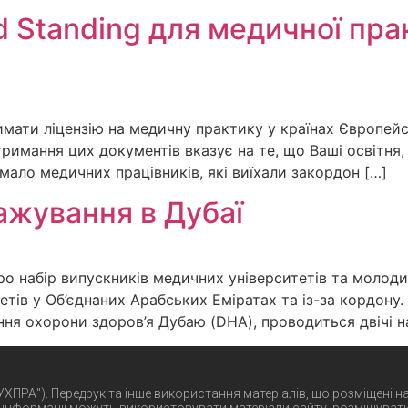
d Standing для медичної пра
мати ліцензію на медичну практику у країнах Європейсь
. Отримання цих документів вказує на те, що Ваші освітн
ало медичних працівників, які виїхали закордон […]
тажування в Дубаї
о набір випускників медичних університетів та молодих
тів у Об’єднаних Арабських Еміратах та із-за кордону.
ня охорони здоров’я Дубаю (DHA), проводиться двічі на
"УХПРА"). Передрук та інше використання матеріалів, що розміщені н
 інформації можуть використовувати матеріали сайту, розміщувати