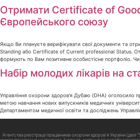
Отримати Certificate of Goo
Європейського союзу
Якщо Ви плануєте верифікувати свої документи та отри
Standing або Certificate of Current professional Status
формують по Вам позитивне особистісне портфоліо. Чим
Набір молодих лікарів на с
Управління охорони здоров’я Дубаю (DHA) оголосило пр
метою навчання нових випускників медичних університе
Департаментом медичної освіти та досліджень Управлін
Агентства реєстрації працівників охорони здоров’я України (далі 
умови посилання на джерело. Інтернет- видання та засоби масової