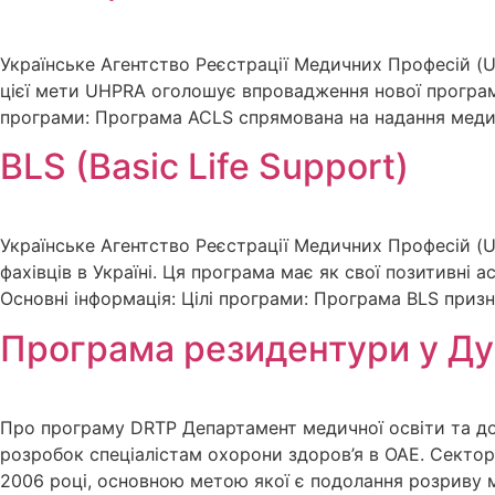
Українське Агентство Реєстрації Медичних Професій (
цієї мети UHPRA оголошує впровадження нової програми 
програми: Програма ACLS спрямована на надання медич
BLS (Basic Life Support)
Українське Агентство Реєстрації Медичних Професій (U
фахівців в Україні. Ця програма має як свої позитивні а
Основні інформація: Цілі програми: Програма BLS приз
Програма резидентури у Ду
Про програму DRTP Департамент медичної освіти та дос
розробок спеціалістам охорони здоров’я в ОАЕ. Сектор 
2006 році, основною метою якої є подолання розриву 