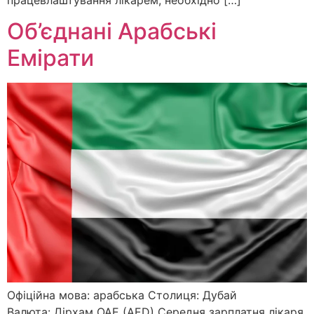
Об’єднані Арабські
Емірати
Офіційна мова: арабська Столиця: Дубай
Валюта: Дірхам ОАЕ (AED) Середня зарплатня лікаря