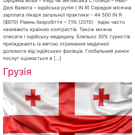
Офіційна мова – хінді чи англійська Столиця – Нью-
Делі Валюта – індійська рупія ( IN R) Середня місячна
зарплата лікаря загальної практики – 44 500 IN R
($970) Рівень безробіття – 7,1% (2015) Індію часто
називають країною контрастів. Також можна
описати і індійську медицину. Близько 30% туристів
приїжджають із метою отримання медичної
допомоги від індійських фахівців. Глобальний ринок
послуг оцінюється в […]
Грузія