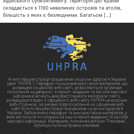
Індійського субконтиненту. Територія цієї країни
складається з 1190 невеликих островів та атолів,
більшість з яких є безлюдними. Багатьом […]
Агентства реєстрації працівників охорони здоров’я України
(далі "УХПРА"). Передрук та інше використання матеріалів, що
розміщені на даному веб-сайті, дозволяється за умови
посилання на джерело. Інтернет- видання та засоби масової
інформації можуть використовувати матеріали сайту,
розміщувати відео з офіційного веб-сайту УХПРИ на власних
веб-сторінках, за умови гіперпосилання на офіційний веб-
сайт Агентства реєстрації працівників охорони здоров’я
України. Заборонено передрук та використання матеріалів, у
яких міститься посилання на інші інтернет-видання та засоби
масової інформації. Матеріали, позначені міткою "Реклама",
публікуються на правах реклами.