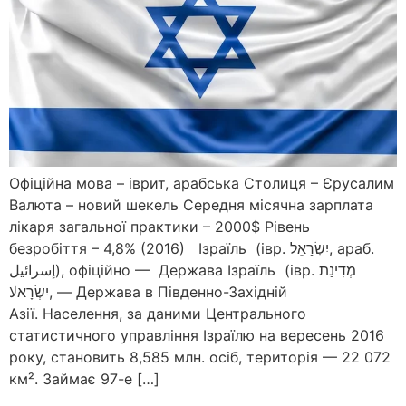
Офіційна мова – іврит, арабська Столиця – Єрусалим
Валюта – новий шекель Середня місячна зарплата
лікаря загальної практики – 2000$ Рівень
безробіття – 4,8% (2016) Ізраїль (івр. ‏יִשְׂרָאֵל‏‎, араб.
إسرائيل‎‎), офіційно — Держава Ізраїль (івр. ‏מְדִינַת
יִשְׂרָאلا, — Держава в Південно-Західній
Азії. Населення, за даними Центрального
статистичного управління Ізраїлю на вересень 2016
року, становить 8,585 млн. осіб, територія — 22 072
км². Займає 97-е […]