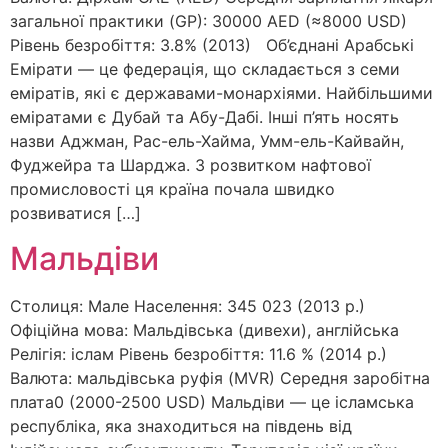
загальної практики (GP): 30000 AED (≈8000 USD)
Рівень безробіття: 3.8% (2013) Об’єднані Арабські
Емірати — це федерація, що складається з семи
еміратів, які є державами-монархіями. Найбільшими
еміратами є Дубай та Абу-Дабі. Інші п’ять носять
назви Аджман, Рас-ель-Хайма, Умм-ель-Кайвайн,
Фуджейра та Шарджа. З розвитком нафтової
промисловості ця країна почала швидко
розвиватися […]
Мальдіви
Столиця: Мале Населення: 345 023 (2013 р.)
Офіційна мова: Мальдівська (дивехи), англійська
Релігія: іслам Рівень безробіття: 11.6 % (2014 р.)
Валюта: мальдівська руфія (MVR) Середня заробітна
плата0 (2000-2500 USD) Мальдіви — це ісламська
республіка, яка знаходиться на південь від